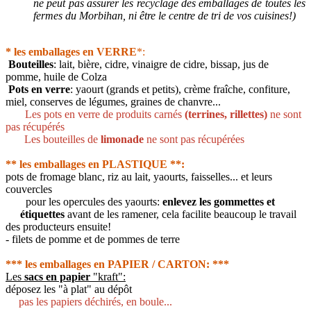
ne peut pas assurer les recyclage des emballages de toutes les
fermes du Morbihan, ni être le centre de tri de vos cuisines!)
* les emballages en VERRE
*:
Bouteilles
: lait, bière, cidre, vinaigre de cidre, bissap, jus de
pomme, huile de Colza
Pots en verre
: yaourt (grands et petits), crème fraîche, confiture,
miel, conserves de légumes, graines de chanvre...
Les pots en verre de produits carnés
(terrines, rillettes)
ne sont
pas récupérés
Les bouteilles de
limonade
ne sont pas récupérées
** les emballages en PLASTIQUE **:
pots de fromage blanc, riz au lait, yaourts, faisselles... et leurs
couvercles
pour les opercules des yaourts:
enlevez les gommettes et
étiquettes
avant de les ramener, cela facilite beaucoup le travail
des producteurs ensuite!
- filets de pomme et de pommes de terre
*** les emballages en PAPIER / CARTON: ***
Les
sacs en papier
"kraft":
déposez les "à plat" au dépôt
pas les papiers déchirés, en boule...