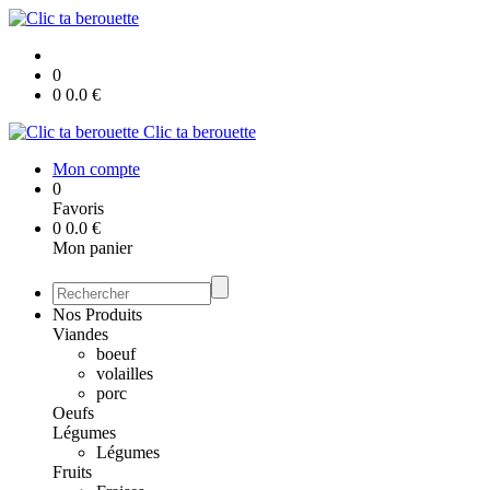
0
0
0.0
€
Clic ta berouette
Mon compte
0
Favoris
0
0.0
€
Mon panier
Nos Produits
Viandes
boeuf
volailles
porc
Oeufs
Légumes
Légumes
Fruits