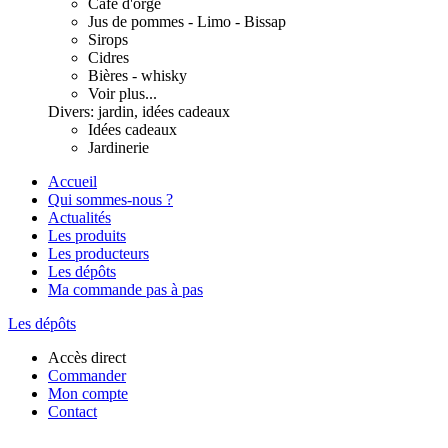
Café d'orge
Jus de pommes - Limo - Bissap
Sirops
Cidres
Bières - whisky
Voir plus...
Divers: jardin, idées cadeaux
Idées cadeaux
Jardinerie
Accueil
Qui sommes-nous ?
Actualités
Les produits
Les producteurs
Les dépôts
Ma commande pas à pas
Les dépôts
Accès direct
Commander
Mon compte
Contact