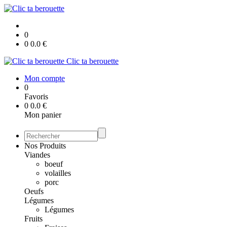
0
0
0.0
€
Clic ta berouette
Mon compte
0
Favoris
0
0.0
€
Mon panier
Nos Produits
Viandes
boeuf
volailles
porc
Oeufs
Légumes
Légumes
Fruits