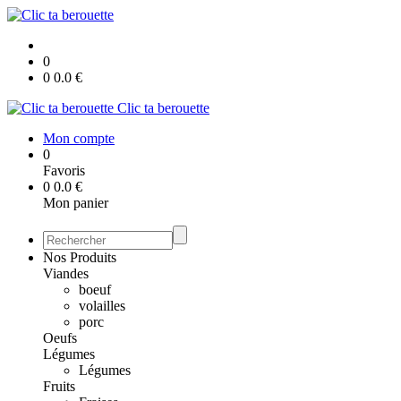
0
0
0.0
€
Clic ta berouette
Mon compte
0
Favoris
0
0.0
€
Mon panier
Nos Produits
Viandes
boeuf
volailles
porc
Oeufs
Légumes
Légumes
Fruits