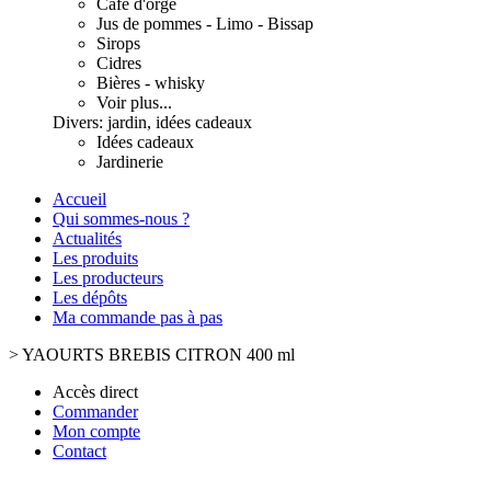
Café d'orge
Jus de pommes - Limo - Bissap
Sirops
Cidres
Bières - whisky
Voir plus...
Divers: jardin, idées cadeaux
Idées cadeaux
Jardinerie
Accueil
Qui sommes-nous ?
Actualités
Les produits
Les producteurs
Les dépôts
Ma commande pas à pas
>
YAOURTS BREBIS CITRON 400 ml
Accès direct
Commander
Mon compte
Contact