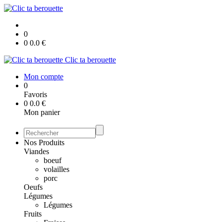
0
0
0.0
€
Clic ta berouette
Mon compte
0
Favoris
0
0.0
€
Mon panier
Nos Produits
Viandes
boeuf
volailles
porc
Oeufs
Légumes
Légumes
Fruits