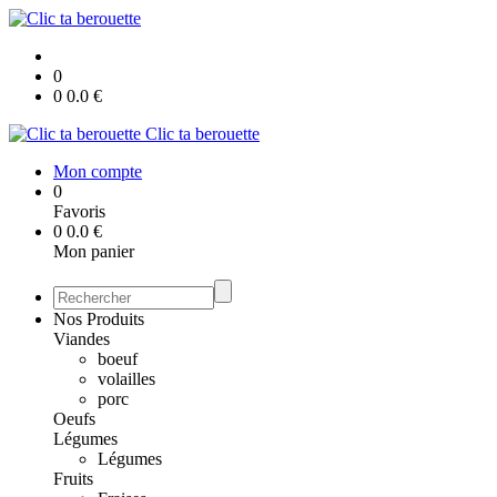
0
0
0.0
€
Clic ta berouette
Mon compte
0
Favoris
0
0.0
€
Mon panier
Nos Produits
Viandes
boeuf
volailles
porc
Oeufs
Légumes
Légumes
Fruits