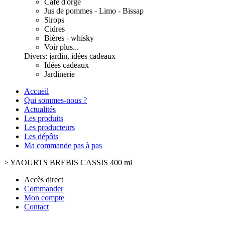
Café d'orge
Jus de pommes - Limo - Bissap
Sirops
Cidres
Bières - whisky
Voir plus...
Divers: jardin, idées cadeaux
Idées cadeaux
Jardinerie
Accueil
Qui sommes-nous ?
Actualités
Les produits
Les producteurs
Les dépôts
Ma commande pas à pas
>
YAOURTS BREBIS CASSIS 400 ml
Accès direct
Commander
Mon compte
Contact