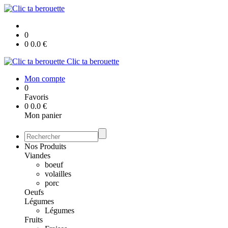
0
0
0.0
€
Clic ta berouette
Mon compte
0
Favoris
0
0.0
€
Mon panier
Nos Produits
Viandes
boeuf
volailles
porc
Oeufs
Légumes
Légumes
Fruits