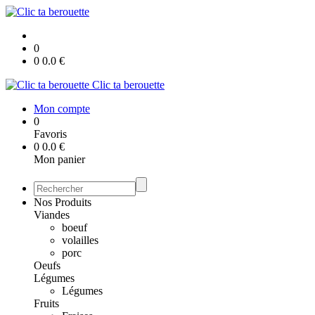
0
0
0.0
€
Clic ta berouette
Mon compte
0
Favoris
0
0.0
€
Mon panier
Nos Produits
Viandes
boeuf
volailles
porc
Oeufs
Légumes
Légumes
Fruits