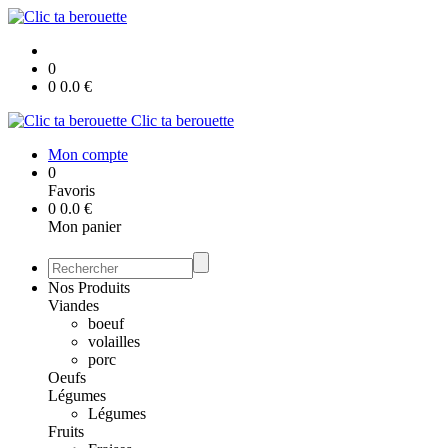
0
0
0.0
€
Clic ta berouette
Mon compte
0
Favoris
0
0.0
€
Mon panier
Nos Produits
Viandes
boeuf
volailles
porc
Oeufs
Légumes
Légumes
Fruits