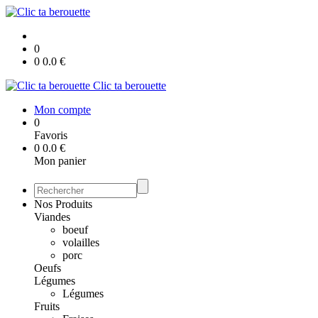
0
0
0.0
€
Clic ta berouette
Mon compte
0
Favoris
0
0.0
€
Mon panier
Nos Produits
Viandes
boeuf
volailles
porc
Oeufs
Légumes
Légumes
Fruits