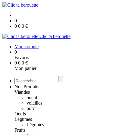
0
0
0.0
€
Clic ta berouette
Mon compte
0
Favoris
0
0.0
€
Mon panier
Nos Produits
Viandes
boeuf
volailles
porc
Oeufs
Légumes
Légumes
Fruits