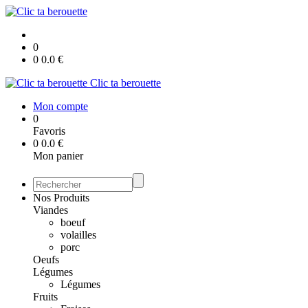
0
0
0.0
€
Clic ta berouette
Mon compte
0
Favoris
0
0.0
€
Mon panier
Nos Produits
Viandes
boeuf
volailles
porc
Oeufs
Légumes
Légumes
Fruits