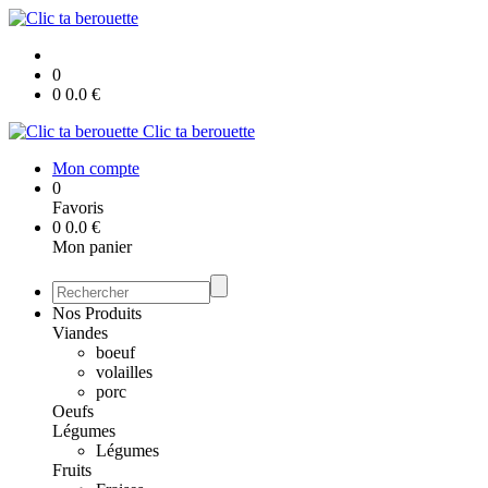
0
0
0.0
€
Clic ta berouette
Mon compte
0
Favoris
0
0.0
€
Mon panier
Nos Produits
Viandes
boeuf
volailles
porc
Oeufs
Légumes
Légumes
Fruits