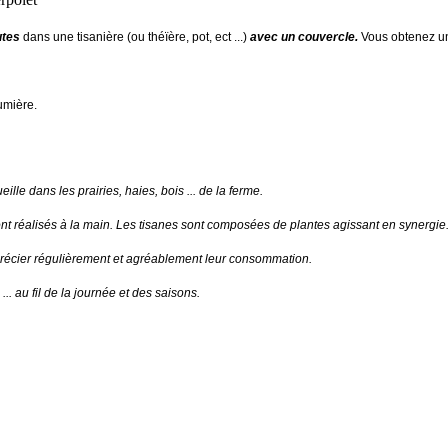
utes
dans une tisanière (ou théïère, pot, ect ...)
avec un couvercle.
Vous obtenez une
lumière.
ille dans les prairies, haies, bois ... de la ferme.
nt réalisés à la main.
Les tisanes sont composées de plantes agissant en synergie
pprécier régulièrement et agréablement leur consommation.
 au fil de la journée et des saisons.