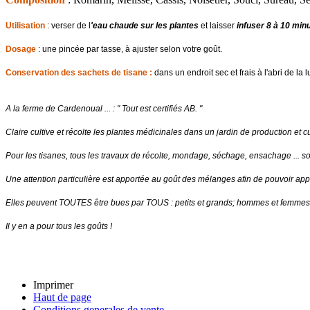
Utilisation
: verser de l
'eau chaude sur les plantes
et laisser
infuser 8 à 10 min
Dosage
: une pincée par tasse, à ajuster selon votre goût.
Conservation des sachets de tisane :
dans un endroit sec et frais à l'abri de la 
A la ferme de Cardenoual ... : " Tout est certifiés AB. "
Claire cultive et récolte les plantes médicinales dans un jardin de production et cue
Pour les tisanes, tous les travaux de récolte, mondage, séchage, ensachage ... so
Une attention particulière est apportée au goût des mélanges afin de pouvoir a
Elles peuvent TOUTES être bues par TOUS : petits et grands; hommes et femmes ...
Il y en a pour tous les goûts !
Imprimer
Haut de page
Conditions generales de vente