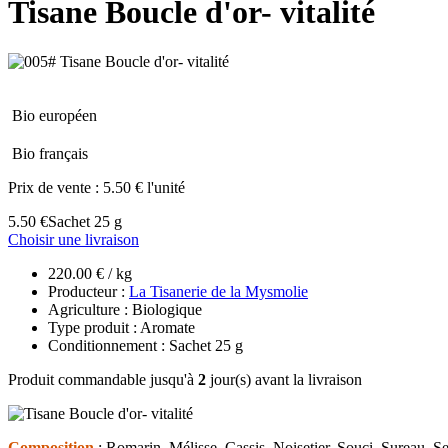
Tisane Boucle d'or- vitalité
Bio européen
Bio français
Prix de vente :
5.50 € l'unité
5.50 €
Sachet 25 g
Choisir une livraison
220.00 € / kg
Producteur :
La Tisanerie de la Mysmolie
Agriculture : Biologique
Type produit : Aromate
Conditionnement : Sachet 25 g
Produit commandable jusqu'à
2
jour(s) avant la livraison
Composition
: Romarin, Mélisse, Cassis, Noisetier, Souci, Sureau, Se