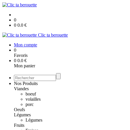
0
0
0.0
€
Clic ta berouette
Mon compte
0
Favoris
0
0.0
€
Mon panier
Nos Produits
Viandes
boeuf
volailles
porc
Oeufs
Légumes
Légumes
Fruits