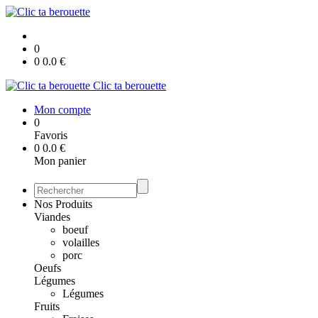
0
0
0.0
€
Clic ta berouette
Mon compte
0
Favoris
0
0.0
€
Mon panier
Nos Produits
Viandes
boeuf
volailles
porc
Oeufs
Légumes
Légumes
Fruits