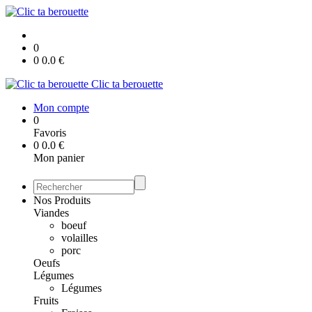
0
0
0.0
€
Clic ta berouette
Mon compte
0
Favoris
0
0.0
€
Mon panier
Nos Produits
Viandes
boeuf
volailles
porc
Oeufs
Légumes
Légumes
Fruits