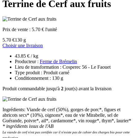
Terrine de Cerf aux fruits
Prix de vente :
5.70 € l'unité
5.70 €
130 g
Choisir une livraison
43.85 € / kg
Producteur :
Ferme de Brémelin
Lieu de transformation : Cosperec 56 - Le Faouet
Type produit : Produit carné
Conditionnement : 130 g
Produit commandable jusqu'à
2
jour(s) avant la livraison
Ingrédients: Viande de cerf (50%), gorges de porc*, figues et
abricots secs* (10%), oignons*, eau de vie Mirabelle, sel de
Guérande, poivre*, ail*, cardamome*, vin rouge*, thym*, laurier*
* ingrédients issus de l'AB
La viande de cerf n'est pas certifiée car il n'existe pas de cahier des charges bio pour cette
production