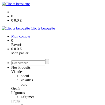
0
0
0.0
€
Clic ta berouette
Mon compte
0
Favoris
0
0.0
€
Mon panier
Nos Produits
Viandes
boeuf
volailles
porc
Oeufs
Légumes
Légumes
Fruits