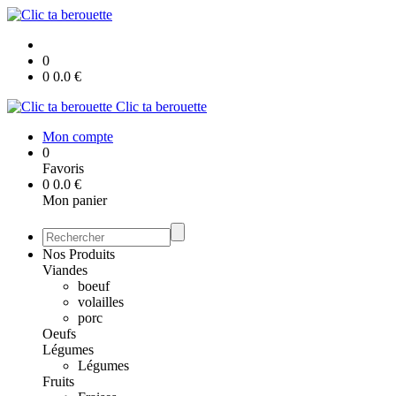
0
0
0.0
€
Clic ta berouette
Mon compte
0
Favoris
0
0.0
€
Mon panier
Nos Produits
Viandes
boeuf
volailles
porc
Oeufs
Légumes
Légumes
Fruits