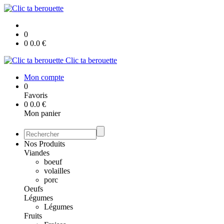
0
0
0.0
€
Clic ta berouette
Mon compte
0
Favoris
0
0.0
€
Mon panier
Nos Produits
Viandes
boeuf
volailles
porc
Oeufs
Légumes
Légumes
Fruits