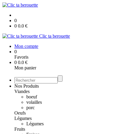
0
0
0.0
€
Clic ta berouette
Mon compte
0
Favoris
0
0.0
€
Mon panier
Nos Produits
Viandes
boeuf
volailles
porc
Oeufs
Légumes
Légumes
Fruits