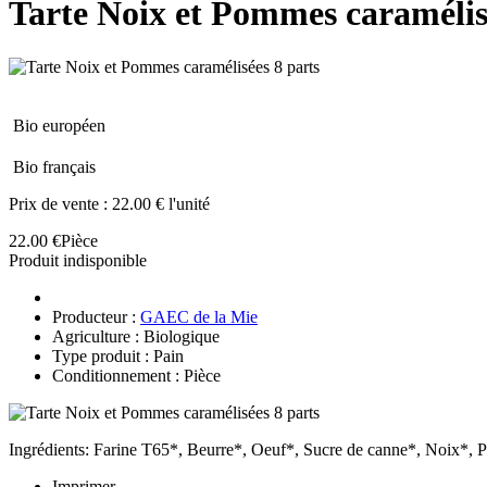
Tarte Noix et Pommes caramélis
Bio européen
Bio français
Prix de vente :
22.00 € l'unité
22.00 €
Pièce
Produit indisponible
Producteur :
GAEC de la Mie
Agriculture : Biologique
Type produit : Pain
Conditionnement : Pièce
Ingrédients: Farine T65*, Beurre*, Oeuf*, Sucre de canne*, Noix*,
Imprimer