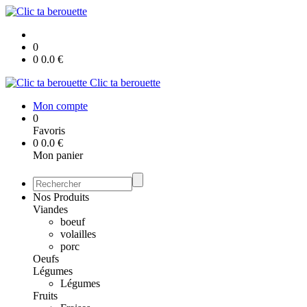
0
0
0.0
€
Clic ta berouette
Mon compte
0
Favoris
0
0.0
€
Mon panier
Nos Produits
Viandes
boeuf
volailles
porc
Oeufs
Légumes
Légumes
Fruits