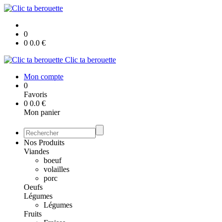
0
0
0.0
€
Clic ta berouette
Mon compte
0
Favoris
0
0.0
€
Mon panier
Nos Produits
Viandes
boeuf
volailles
porc
Oeufs
Légumes
Légumes
Fruits