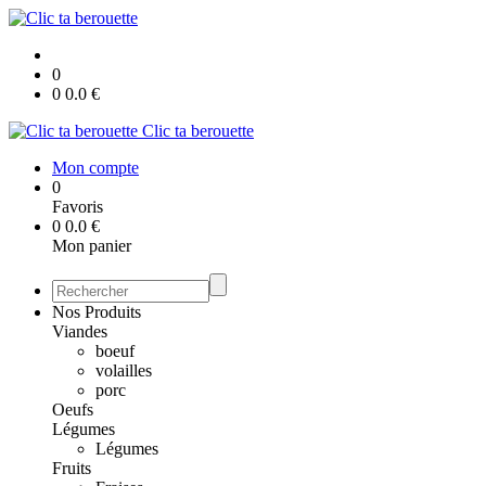
0
0
0.0
€
Clic ta berouette
Mon compte
0
Favoris
0
0.0
€
Mon panier
Nos Produits
Viandes
boeuf
volailles
porc
Oeufs
Légumes
Légumes
Fruits