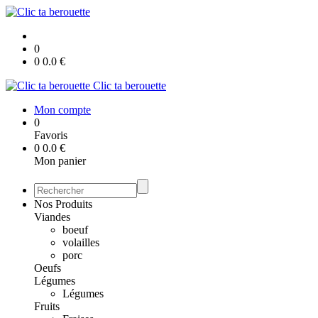
0
0
0.0
€
Clic ta berouette
Mon compte
0
Favoris
0
0.0
€
Mon panier
Nos Produits
Viandes
boeuf
volailles
porc
Oeufs
Légumes
Légumes
Fruits