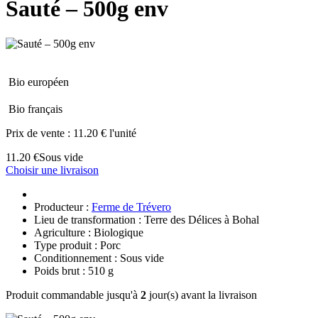
Sauté – 500g env
Bio européen
Bio français
Prix de vente :
11.20 € l'unité
11.20 €
Sous vide
Choisir une livraison
Producteur :
Ferme de Trévero
Lieu de transformation : Terre des Délices à Bohal
Agriculture : Biologique
Type produit : Porc
Conditionnement : Sous vide
Poids brut : 510 g
Produit commandable jusqu'à
2
jour(s) avant la livraison