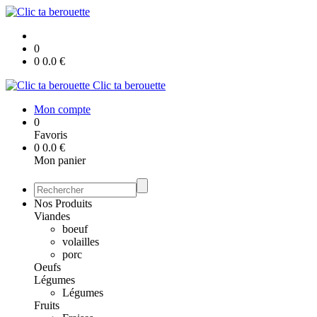
0
0
0.0
€
Clic ta berouette
Mon compte
0
Favoris
0
0.0
€
Mon panier
Nos Produits
Viandes
boeuf
volailles
porc
Oeufs
Légumes
Légumes
Fruits