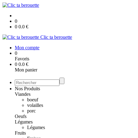
0
0
0.0
€
Clic ta berouette
Mon compte
0
Favoris
0
0.0
€
Mon panier
Nos Produits
Viandes
boeuf
volailles
porc
Oeufs
Légumes
Légumes
Fruits