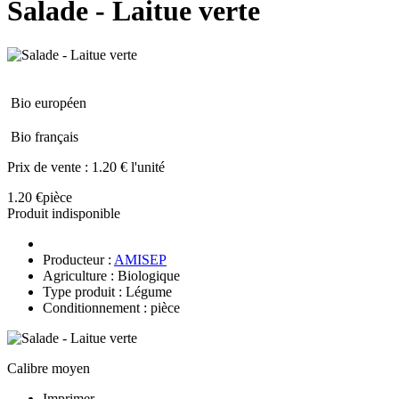
Salade - Laitue verte
Bio européen
Bio français
Prix de vente :
1.20 € l'unité
1.20 €
pièce
Produit indisponible
Producteur :
AMISEP
Agriculture : Biologique
Type produit : Légume
Conditionnement : pièce
Calibre moyen
Imprimer