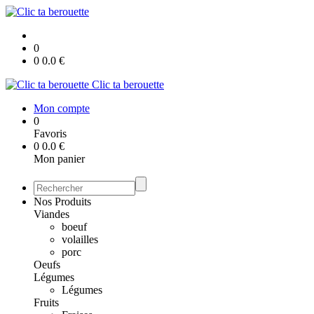
0
0
0.0
€
Clic ta berouette
Mon compte
0
Favoris
0
0.0
€
Mon panier
Nos Produits
Viandes
boeuf
volailles
porc
Oeufs
Légumes
Légumes
Fruits