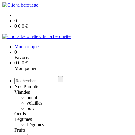
0
0
0.0
€
Clic ta berouette
Mon compte
0
Favoris
0
0.0
€
Mon panier
Nos Produits
Viandes
boeuf
volailles
porc
Oeufs
Légumes
Légumes
Fruits