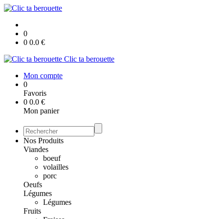
0
0
0.0
€
Clic ta berouette
Mon compte
0
Favoris
0
0.0
€
Mon panier
Nos Produits
Viandes
boeuf
volailles
porc
Oeufs
Légumes
Légumes
Fruits