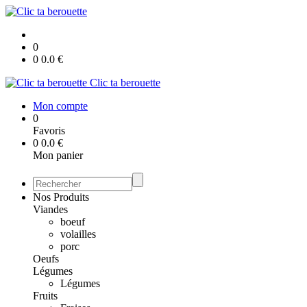
0
0
0.0
€
Clic ta berouette
Mon compte
0
Favoris
0
0.0
€
Mon panier
Nos Produits
Viandes
boeuf
volailles
porc
Oeufs
Légumes
Légumes
Fruits