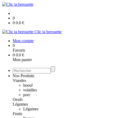
0
0
0.0
€
Clic ta berouette
Mon compte
0
Favoris
0
0.0
€
Mon panier
Nos Produits
Viandes
boeuf
volailles
porc
Oeufs
Légumes
Légumes
Fruits