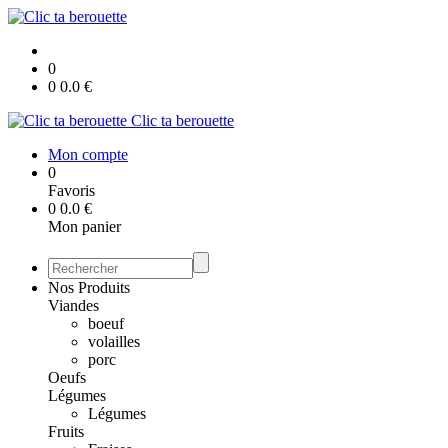
0
0
0.0
€
Clic ta berouette
Mon compte
0
Favoris
0
0.0
€
Mon panier
Nos Produits
Viandes
boeuf
volailles
porc
Oeufs
Légumes
Légumes
Fruits