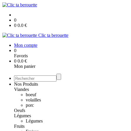
0
0
0.0
€
Clic ta berouette
Mon compte
0
Favoris
0
0.0
€
Mon panier
Nos Produits
Viandes
boeuf
volailles
porc
Oeufs
Légumes
Légumes
Fruits