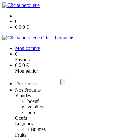
0
0
0.0
€
Clic ta berouette
Mon compte
0
Favoris
0
0.0
€
Mon panier
Nos Produits
Viandes
boeuf
volailles
porc
Oeufs
Légumes
Légumes
Fruits