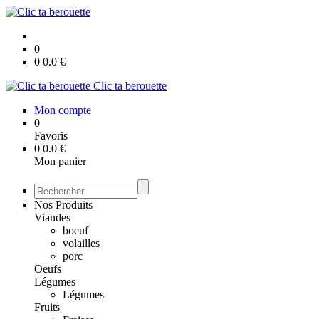
0
0
0.0
€
Clic ta berouette
Mon compte
0
Favoris
0
0.0
€
Mon panier
Nos Produits
Viandes
boeuf
volailles
porc
Oeufs
Légumes
Légumes
Fruits