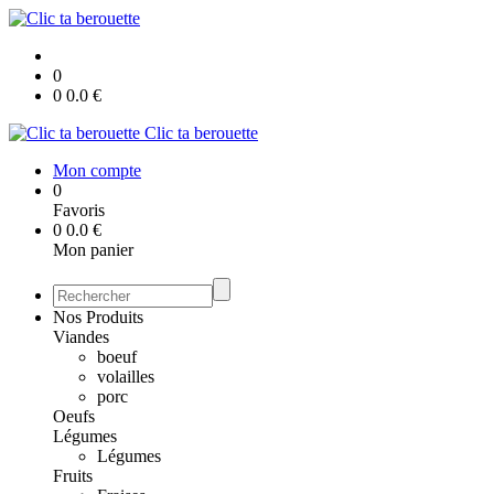
0
0
0.0
€
Clic ta berouette
Mon compte
0
Favoris
0
0.0
€
Mon panier
Nos Produits
Viandes
boeuf
volailles
porc
Oeufs
Légumes
Légumes
Fruits