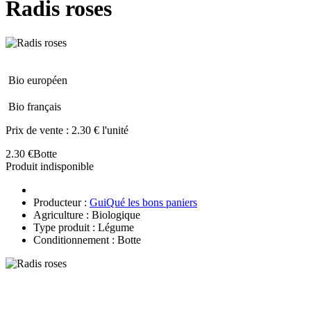
Radis roses
Bio européen
Bio français
Prix de vente :
2.30 € l'unité
2.30 €
Botte
Produit indisponible
Producteur :
GuiQué les bons paniers
Agriculture : Biologique
Type produit : Légume
Conditionnement : Botte