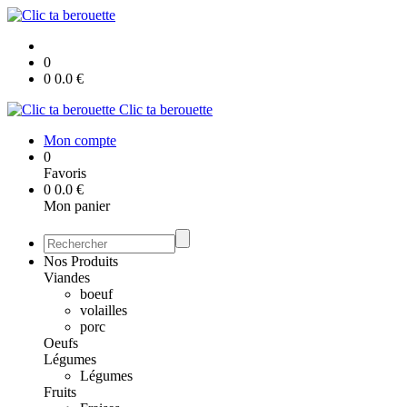
0
0
0.0
€
Clic ta berouette
Mon compte
0
Favoris
0
0.0
€
Mon panier
Nos Produits
Viandes
boeuf
volailles
porc
Oeufs
Légumes
Légumes
Fruits