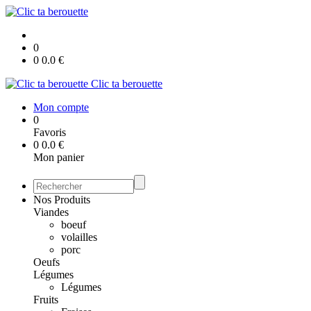
0
0
0.0
€
Clic ta berouette
Mon compte
0
Favoris
0
0.0
€
Mon panier
Nos Produits
Viandes
boeuf
volailles
porc
Oeufs
Légumes
Légumes
Fruits