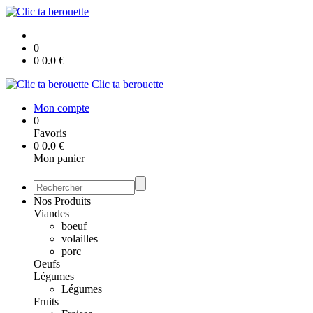
0
0
0.0
€
Clic ta berouette
Mon compte
0
Favoris
0
0.0
€
Mon panier
Nos Produits
Viandes
boeuf
volailles
porc
Oeufs
Légumes
Légumes
Fruits