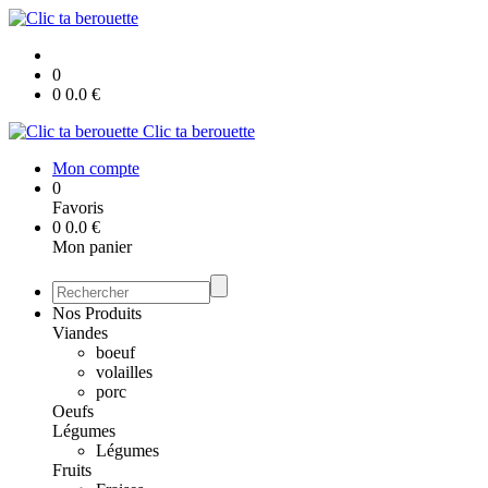
0
0
0.0
€
Clic ta berouette
Mon compte
0
Favoris
0
0.0
€
Mon panier
Nos Produits
Viandes
boeuf
volailles
porc
Oeufs
Légumes
Légumes
Fruits