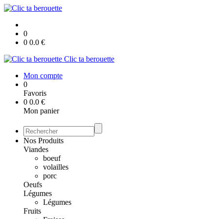
0
0
0.0
€
Clic ta berouette
Mon compte
0
Favoris
0
0.0
€
Mon panier
Nos Produits
Viandes
boeuf
volailles
porc
Oeufs
Légumes
Légumes
Fruits