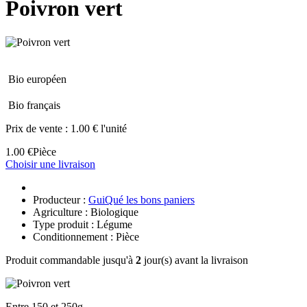
Poivron vert
Bio européen
Bio français
Prix de vente :
1.00 € l'unité
1.00 €
Pièce
Choisir une livraison
Producteur :
GuiQué les bons paniers
Agriculture : Biologique
Type produit : Légume
Conditionnement : Pièce
Produit commandable jusqu'à
2
jour(s) avant la livraison
Entre 150 et 250g