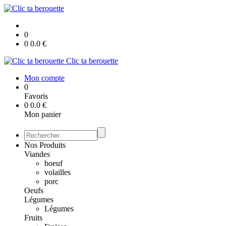
0
0
0.0
€
Clic ta berouette
Mon compte
0
Favoris
0
0.0
€
Mon panier
Nos Produits
Viandes
boeuf
volailles
porc
Oeufs
Légumes
Légumes
Fruits