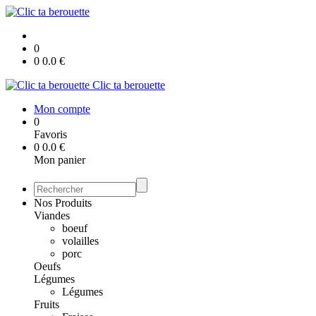
0
0
0.0
€
Clic ta berouette
Mon compte
0
Favoris
0
0.0
€
Mon panier
Nos Produits
Viandes
boeuf
volailles
porc
Oeufs
Légumes
Légumes
Fruits