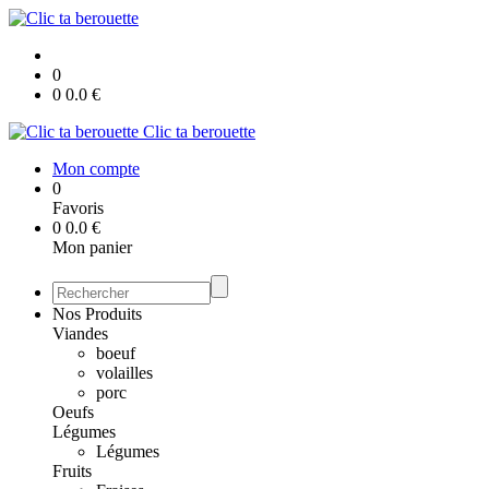
0
0
0.0
€
Clic ta berouette
Mon compte
0
Favoris
0
0.0
€
Mon panier
Nos Produits
Viandes
boeuf
volailles
porc
Oeufs
Légumes
Légumes
Fruits