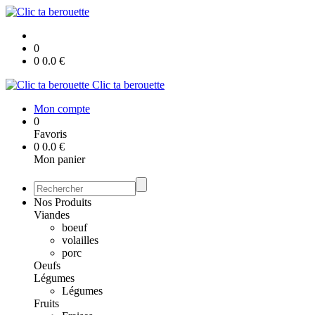
0
0
0.0
€
Clic ta berouette
Mon compte
0
Favoris
0
0.0
€
Mon panier
Nos Produits
Viandes
boeuf
volailles
porc
Oeufs
Légumes
Légumes
Fruits