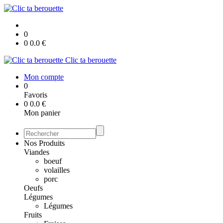
0
0
0.0
€
Clic ta berouette
Mon compte
0
Favoris
0
0.0
€
Mon panier
Nos Produits
Viandes
boeuf
volailles
porc
Oeufs
Légumes
Légumes
Fruits