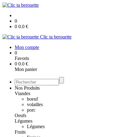
0
0
0.0
€
Clic ta berouette
Mon compte
0
Favoris
0
0.0
€
Mon panier
Nos Produits
Viandes
boeuf
volailles
porc
Oeufs
Légumes
Légumes
Fruits