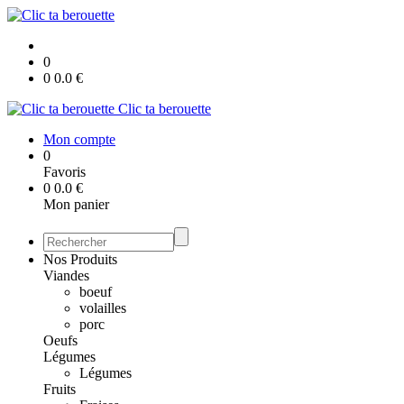
0
0
0.0
€
Clic ta berouette
Mon compte
0
Favoris
0
0.0
€
Mon panier
Nos Produits
Viandes
boeuf
volailles
porc
Oeufs
Légumes
Légumes
Fruits