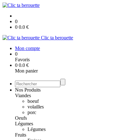
0
0
0.0
€
Clic ta berouette
Mon compte
0
Favoris
0
0.0
€
Mon panier
Nos Produits
Viandes
boeuf
volailles
porc
Oeufs
Légumes
Légumes
Fruits