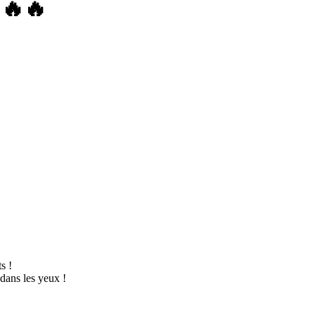
🔥🔥
s !
 dans les yeux !