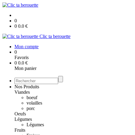
0
0
0.0
€
Clic ta berouette
Mon compte
0
Favoris
0
0.0
€
Mon panier
Nos Produits
Viandes
boeuf
volailles
porc
Oeufs
Légumes
Légumes
Fruits