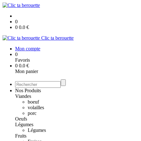
0
0
0.0
€
Clic ta berouette
Mon compte
0
Favoris
0
0.0
€
Mon panier
Nos Produits
Viandes
boeuf
volailles
porc
Oeufs
Légumes
Légumes
Fruits